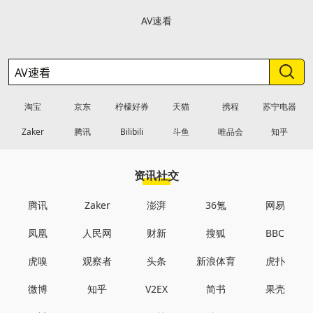
AV速看
淘宝
京东
柠檬好券
天猫
携程
苏宁电器
Zaker
腾讯
Bilibili
斗鱼
唯品会
知乎
资讯社交
腾讯
Zaker
澎湃
36氪
网易
凤凰
人民网
财新
搜狐
BBC
虎嗅
观察者
头条
新浪体育
虎扑
微博
知乎
V2EX
简书
果壳