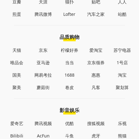
豆瓣
天涯
猫扑
贴吧
人人
煎蛋
腾讯微博
Lofter
汽车之家
站酷
品质购物
天猫
京东
柠檬好券
爱淘宝
苏宁电器
唯品会
亚马逊
当当
京东领券
1号店
国美
网易考拉
1688
惠惠
淘宝
聚美
蘑菇街
卷皮
凡客
聚划算
影音娱乐
爱奇艺
腾讯视频
优酷
搜狐视频
乐视
Bilibili
AcFun
斗鱼
虎牙
熊猫